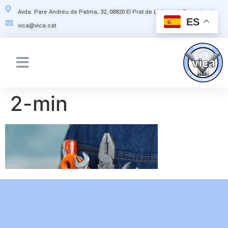
Avda. Pare Andreu de Palma, 32, 08820 El Prat de Llobregat (Barcelona)
ES
vica@vica.cat
2-min