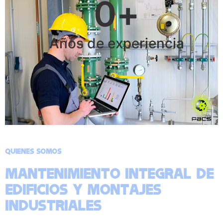
0
+
Años de experiencia
Quienes somos
Mantenimiento integral de
edificios y montajes
industriales