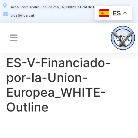
Avda. Pare Andreu de Palma, 32, 08820 El Prat de Llobregat (Barcelona)
ES
vica@vica.cat
ES-V-Financiado-
por-la-Union-
Europea_WHITE-
Outline